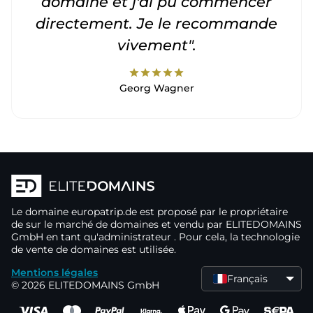
domaine et j'ai pu commencer
directement. Je le recommande
vivement".
star
star
star
star
star
Georg Wagner
Le domaine
europatrip.de
est proposé par le propriétaire
de
sur le marché de domaines
et vendu par ELITEDOMAINS
GmbH en tant qu'administrateur
. Pour cela, la technologie
de vente de domaines
est utilisée.
Mentions légales
Français
© 2026 ELITEDOMAINS GmbH