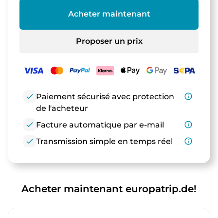
Acheter maintenant
Proposer un prix
check
Paiement sécurisé avec protection
info_outline
de l'acheteur
check
Facture automatique par e-mail
info_outline
check
Transmission simple en temps réel
info_outline
Acheter maintenant europatrip.de!