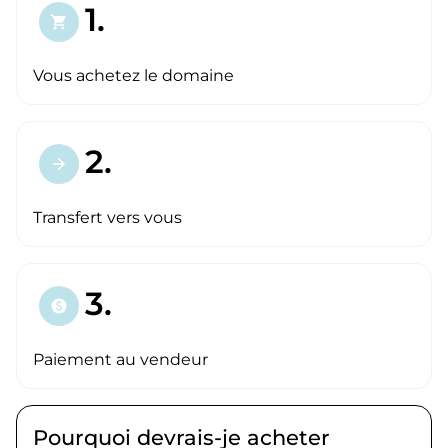
1.
shopping_cart
Vous achetez le domaine
2.
arrow_forward
Transfert vers vous
3.
paid
Paiement au vendeur
Pourquoi devrais-je acheter